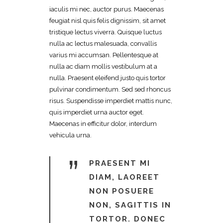
iaculis mi nec, auctor purus. Maecenas
feugiat nisl quis felis dignissim, sit amet
tristique lectus viverra. Quisque luctus
nulla ac lectus malesuada, convallis
varius mi accumsan. Pellentesque at
nulla ac diam mollis vestibulum at a
nulla. Praesent eleifend justo quis tortor
pulvinar condimentum. Sed sed rhoncus
risus. Suspendisse imperdiet mattis nunc,
quis imperdiet urna auctor eget.
Maecenas in efficitur dolor, interdum
vehicula urna.
”
PRAESENT MI
DIAM, LAOREET
NON POSUERE
NON, SAGITTIS IN
TORTOR. DONEC